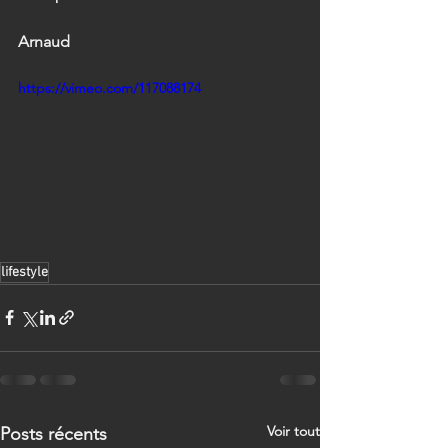
Arnaud 
https://vimeo.com/117088174
lifestyle
Voir tout
Posts récents