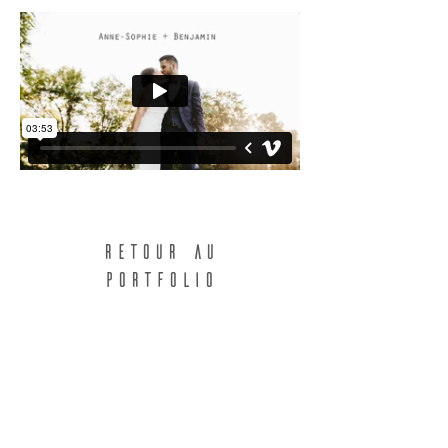
Ann
Château de Césarges - Isère France |
Juillet 2016
RETOUR AU
PORTFOLIO